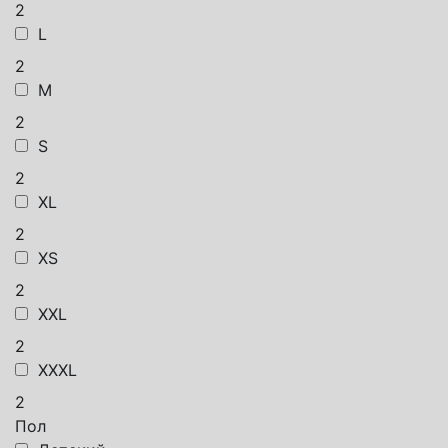
2
L
2
M
2
S
2
XL
2
XS
2
XXL
2
XXXL
2
Пол