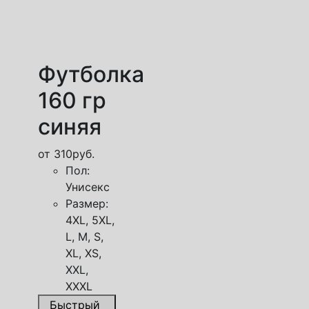
Футболка
160 гр
синяя
от
310
руб.
Пол:
Унисекс
Размер:
4XL, 5XL,
L, M, S,
XL, XS,
XXL,
XXXL
Быстрый