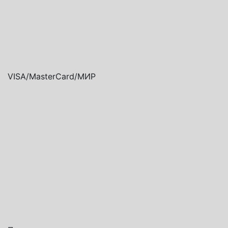
VISA/MasterCard/МИР