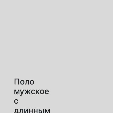
Поло
мужское
с
длинным