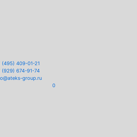
7
(495) 409-01-21
7
(929) 674-91-74
fo@ateks-group.ru
0