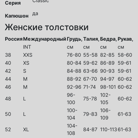
Classic
Серия
да
Капюшон
Женские толстовки
Россия
Международный
Грудь,
Талия,
Бедра,
Рукав,
INT
см
см
см
см
38
XXS
76-80
55-58
82-85
58-60
40
XS
80-84
59-62
86-89
59-61
42
S
84-88
63-66
90-93
59-61
44
M
88-92
67-70
94-97
60-62
46
M
92-96
71-74
98-101
60-62
96-
102-
48
L
75-78
60-62
100
105
100-
106-
50
L
79-83
61-63
104
109
104-
52
XL
84-87
110-113
61-63
108