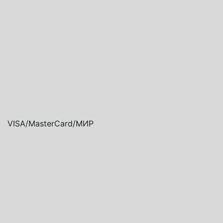
VISA/MasterCard/МИР