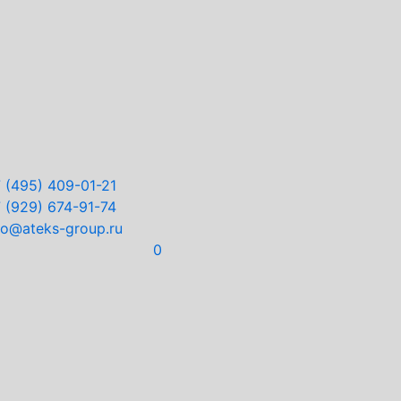
7
(495) 409-01-21
7
(929) 674-91-74
fo@ateks-group.ru
0